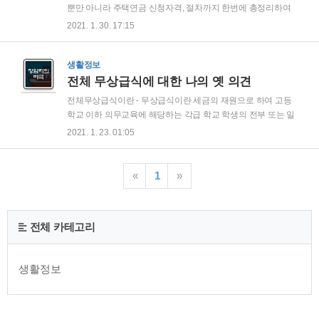
록상으로 경기도에 전입 및 거주중어야 하며 일정 기간동안 경
뿐만 아니라 주택연금 신청자격, 절차까지 한번에 총정리하여
기도 소재 대중교통을 교통카드를 사용해 이용한 기록이 있는
알아볼 예정이다. 부동산 자산 비중이 높아 노후 준비에 걱정이
2021. 1. 30. 17:15
청소년(만13세~23세)은 모두 신청이 가능하다. 경기도 청소년
많은 분들을 위해 친절하게 설명하였으니 본 포스팅을 끝까지
교통비 지원금액 6개월마다 최대 6만원까지 지원금을 받을 ..
읽고 많은 도움을 받아 갔으면 한다. 주택연금 정의 주택연금이
란 말그대로 자신이 소유한 주택을 담보로 연금을 일정기간 동
생활정보
안 수령하는 상품이다. 이해하기 쉽게 생각하면 당장 거주하고
전체 무상급식에 대한 나의 옛 의견
있어 현금화가 힘든 주택이 재산의 대부분인 가정이 많은데, 이
전체무상급식이란 - 무상급식이란 세금의 재원으로 하여 고등
주택을 담보로 잡고 연금의 형태로 현금화 시켜줌으로써 부동
학교 이하 의무교육에 해당하는 각급 학교 학생의 전부 또는 일
산에 묶인 현금을 유동화 시켜준다고 생각하면 된다. 그럼 번거
부에게 학부모부담 급식경비의 전부를 지원하는 방식이다. - 전
2021. 1. 23. 01:05
롭게 연금 형태로 받는 대신 집을 팔고 한번에 대금을 수령받는
체무상급식 : 소득 여건에 관계없이 의무교육에 해당하는 각급
것이 낫지 않냐라고 생각하는 사람들도 있을 수 있..
학교의 모든 학생에게 급식경비를 지원하는 방식 - 부분무상급
식 : 굳이 지원받아야 할 필요가 없는 환경의 학생들은 의무교육
«
1
»
에 해당하더라도 모두 지원을 하지는 않고 지원이 필요하다고
판단되는 학생에게만 선별적으로 지원을 하는 방식 무상급식논
란의 주요 쟁점 각각 전체무상급식을 주장하는 논리 중“모든 아
전체 카테고리
이들에게 공평하게 밥을 먹여서 상처받는 가난한 학생들을 보
호하자”는 윤리적인 논리와 부분무상급식을 주장하는 논리
중“굳이 필요하지 않은 상류층 학생들에게까지 무상급식을 제
생활정보
공하..